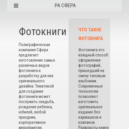
РА СФЕРА
Фотокниги
ЧТО ТАКОЕ
ФОТОКНИГА
Полиграфическая
компания Сфера
Фотокнига это
предлагает
изящный способ
изготовление самых
оформления
различных видов
фотографий,
фотокниги и
пришедший на
разработку для них
смену типовым
оригинального
альбомам.
дизайна. Тематикой
Современные
для создания
технологии
фотокниги может
позволяют
послужить свадьба,
изготовить
рождение ребенка,
оригинальное
юбилей, любой
издание без
праздник,
кармашков и
корпоративное
клапанов.
мероприятие,
Развороты книги