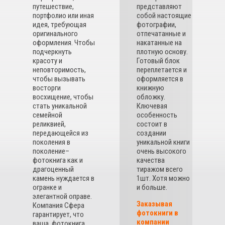
путешествие,
представляют
портфолио или иная
собой настоящие
идея, требующая
фотографии,
оригинального
отпечатанные и
оформления. Чтобы
накатанные на
подчеркнуть
плотную основу.
красоту и
Готовый блок
неповторимость,
переплетается и
чтобы вызывать
оформляется в
восторги
книжную
восхищение, чтобы
обложку.
стать уникальной
Ключевая
семейной
особенность
реликвией,
состоит в
передающейся из
создании
поколения в
уникальной книги
поколение–
очень высокого
фотокнига как и
качества
драгоценный
тиражом всего
камень нуждается в
1шт. Хотя можно
огранке и
и больше.
элегантной оправе.
Заказывая
Компания Сфера
фотокниги в
гарантирует, что
компании
ваша фотокнига