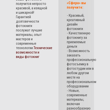
«Сфера» вы
получится непросто
получите:
красивой, а изящной
и шикарной!
- Красивый,
Гарантией
креативный
долговечности
дизайн
фотокниги
фотокниги
послужат лучшие
- Качественную
материалы, опыт
фотокнигу за
мастеров и
приемлемые
современные
деньги
технологии.
Технические
- Возможность
возможности и
заказать
виды фотокниг
профессиональную
фотосъемку в
фотостудии или в
любом другом
месте на
профессиональном
оборудовании
- Новые,
современные
материалы,
включая
разнообразную