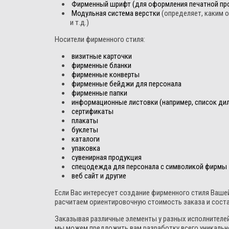
Фирменный шрифт (для оформления печатной пр
Модульная система верстки
(определяет, каким о
и т.д.)
Носители фирменного стиля:
визитные карточки
фирменные бланки
фирменные конверты
фирменные бейджи для персонала
фирменные папки
информационные листовки (например, список ди
сертификаты
плакаты
буклеты
каталоги
упаковка
сувенирная продукция
спецодежда для персонала с символикой фирмы
веб сайт и другие
Если Вас интересует создание фирменного стиля Вашей
расчитаем ориентировочную стоимость заказа и соста
Заказывая различные элементы у разных исполнителей
мы можем предложить вам разработку всего уникально