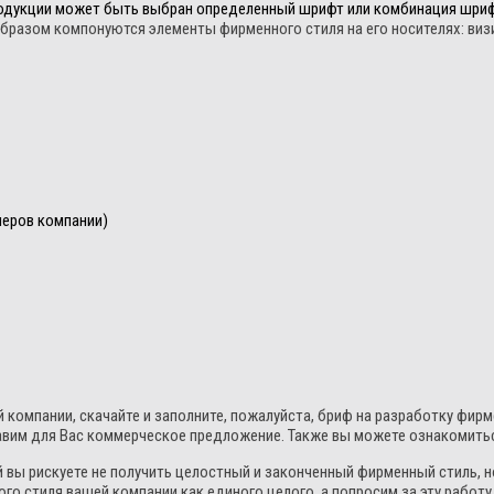
одукции может быть выбран определенный шрифт или комбинация шри
бразом компонуются элементы фирменного стиля на его носителях: визит
леров компании)
 компании, скачайте и заполните, пожалуйста, бриф на разработку фир
вим для Вас коммерческое предложение. Также вы можете ознакомиться
 вы рискуете не получить целостный и законченный фирменный стиль, н
го стиля вашей компании как единого целого, а попросим за эту работ