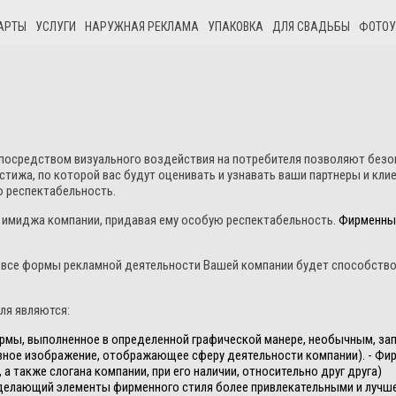
АРТЫ
УСЛУГИ
НАРУЖНАЯ РЕКЛАМА
УПАКОВКА
ДЛЯ СВАДЬБЫ
ФОТОУ
 посредством визуального воздействия на потребителя позволяют безо
ижа, по которой вас будут оценивать и узнавать ваши партнеры и кли
 респектабельность.
 имиджа компании, придавая ему особую респектабельность.
Фирменны
о все формы рекламной деятельности Вашей компании будет способство
ля являются:
фирмы, выполненное в определенной графической манере, необычным, 
вное изображение, отображающее сферу деятельности компании). - Фи
а также слогана компании, при его наличии, относительно друг друга)
 делающий элементы фирменного стиля более привлекательными и луч