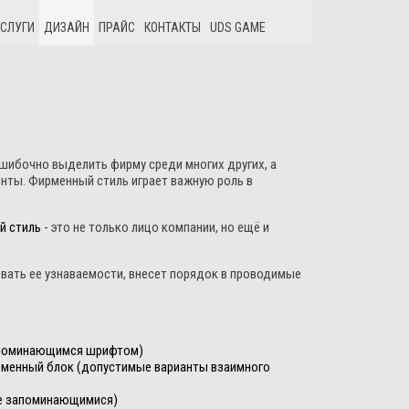
СЛУГИ
ДИЗАЙН
ПРАЙС
КОНТАКТЫ
UDS GAME
шибочно выделить фирму среди многих других, а
енты. Фирменный стиль играет важную роль в
й стиль
- это не только лицо компании, но ещё и
вать ее узнаваемости, внесет порядок в проводимые
запоминающимся шрифтом)
рменный блок (допустимые варианты взаимного
ше запоминающимися)