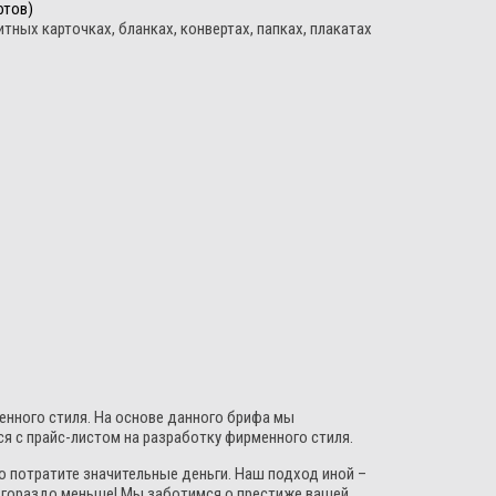
фтов)
ных карточках, бланках, конвертах, папках, плакатах
менного стиля. На основе данного брифа мы
 с прайс-листом на разработку фирменного стиля.
о потратите значительные деньги. Наш подход иной –
у гораздо меньше! Мы заботимся о престиже вашей