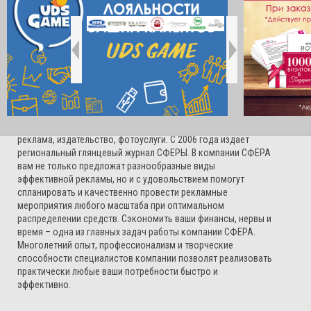
О НАС
Компания СФЕРА основана в 2003 году и оказывает весь
комплекс услуг в области рекламы, а также смежных сфер
деятельности: дизайн, полиграфия, сувениры, наружная
реклама, издательство, фотоуслуги. С 2006 года издает
региональный глянцевый журнал СФЕРЫ. В компании СФЕРА
вам не только предложат разнообразные виды
эффективной рекламы, но и с удовольствием помогут
спланировать и качественно провести рекламные
мероприятия любого масштаба при оптимальном
распределении средств. Сэкономить ваши финансы, нервы и
время – одна из главных задач работы компании СФЕРА.
Многолетний опыт, профессионализм и творческие
способности специалистов компании позволят реализовать
практически любые ваши потребности быстро и
эффективно.