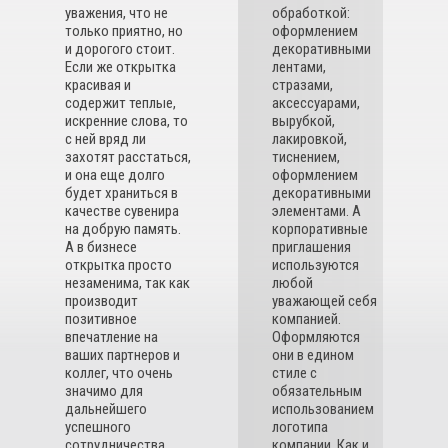
уважения, что не
обработкой:
только приятно, но
оформлением
и дорогого стоит.
декоративными
Если же открытка
лентами,
красивая и
стразами,
содержит теплые,
аксессуарами,
искренние слова, то
вырубкой,
с ней вряд ли
лакировкой,
захотят расстаться,
тиснением,
и она еще долго
оформлением
будет храниться в
декоративными
качестве сувенира
элементами. А
на добрую память.
корпоративные
А в бизнесе
приглашения
открытка просто
используются
незаменима, так как
любой
производит
уважающей себя
позитивное
компанией.
впечатление на
Оформляются
ваших партнеров и
они в едином
коллег, что очень
стиле с
значимо для
обязательным
дальнейшего
использованием
успешного
логотипа
сотрудничества.
компании. Как и