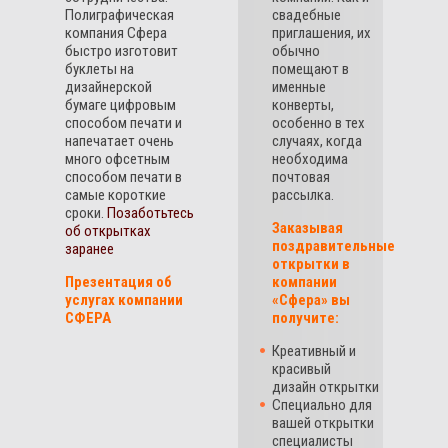
Полиграфическая
свадебные
компания Сфера
приглашения, их
быстро изготовит
обычно
буклеты на
помещают в
дизайнерской
именные
бумаге цифровым
конверты,
способом печати и
особенно в тех
напечатает очень
случаях, когда
много офсетным
необходима
способом печати в
почтовая
самые короткие
рассылка.
сроки.
Позаботьтесь
Заказывая
об открытках
поздравительные
заранее
открытки в
Презентация об
компании
услугах компании
«Сфера» вы
СФЕРА
получите:
Креативный и
красивый
дизайн открытки
Специально для
вашей открытки
специалисты