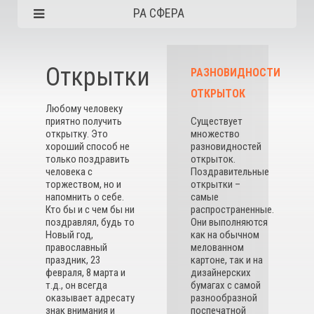
РА СФЕРА
Открытки
РАЗНОВИДНОСТИ
ОТКРЫТОК
Любому человеку
приятно получить
Существует
открытку. Это
множество
хороший способ не
разновидностей
только поздравить
открыток.
человека с
Поздравительные
торжеством, но и
открытки –
напомнить о себе.
самые
Кто бы и с чем бы ни
распространенные.
поздравлял, будь то
Они выполняются
Новый год,
как на обычном
православный
мелованном
праздник, 23
картоне, так и на
февраля, 8 марта и
дизайнерских
т.д., он всегда
бумагах с самой
оказывает адресату
разнообразной
знак внимания и
поспечатной