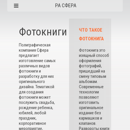
РА СФЕРА
Фотокниги
ЧТО ТАКОЕ
ФОТОКНИГА
Полиграфическая
компания Сфера
Фотокнига это
предлагает
изящный способ
изготовление самых
оформления
различных видов
фотографий,
фотокниги и
пришедший на
разработку для них
смену типовым
оригинального
альбомам.
дизайна. Тематикой
Современные
для создания
технологии
фотокниги может
позволяют
послужить свадьба,
изготовить
рождение ребенка,
оригинальное
юбилей, любой
издание без
праздник,
кармашков и
корпоративное
клапанов.
мероприятие,
Развороты книги