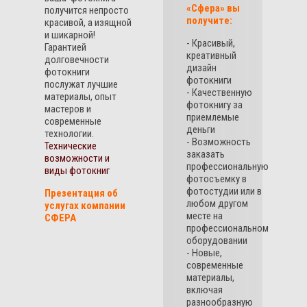
«Сфера» вы
получится непросто
получите:
красивой, а изящной
и шикарной!
- Красивый,
Гарантией
креативный
долговечности
дизайн
фотокниги
фотокниги
послужат лучшие
- Качественную
материалы, опыт
фотокнигу за
мастеров и
приемлемые
современные
деньги
технологии.
- Возможность
Технические
заказать
возможности и
профессиональную
виды фотокниг
фотосъемку в
фотостудии или в
Презентация об
любом другом
услугах компании
месте на
СФЕРА
профессиональном
оборудовании
- Новые,
современные
материалы,
включая
разнообразную