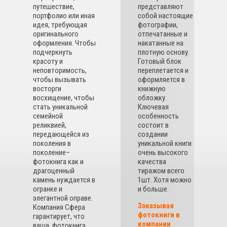
путешествие,
представляют
портфолио или иная
собой настоящие
идея, требующая
фотографии,
оригинального
отпечатанные и
оформления. Чтобы
накатанные на
подчеркнуть
плотную основу.
красоту и
Готовый блок
неповторимость,
переплетается и
чтобы вызывать
оформляется в
восторги
книжную
восхищение, чтобы
обложку.
стать уникальной
Ключевая
семейной
особенность
реликвией,
состоит в
передающейся из
создании
поколения в
уникальной книги
поколение–
очень высокого
фотокнига как и
качества
драгоценный
тиражом всего
камень нуждается в
1шт. Хотя можно
огранке и
и больше.
элегантной оправе.
Заказывая
Компания Сфера
фотокниги в
гарантирует, что
компании
ваша фотокнига