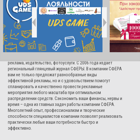
О НАС
Компания СФЕРА основана в 2003 году и оказывает весь
комплекс услуг в области рекламы, а также смежных сфер
деятельности: дизайн, полиграфия, сувениры, наружная
реклама, издательство, фотоуслуги. С 2006 года издает
региональный глянцевый журнал СФЕРЫ. В компании СФЕРА
вам не только предложат разнообразные виды
эффективной рекламы, но и с удовольствием помогут
спланировать и качественно провести рекламные
мероприятия любого масштаба при оптимальном
распределении средств. Сэкономить ваши финансы, нервы и
время – одна из главных задач работы компании СФЕРА.
Многолетний опыт, профессионализм и творческие
способности специалистов компании позволят реализовать
практически любые ваши потребности быстро и
эффективно.